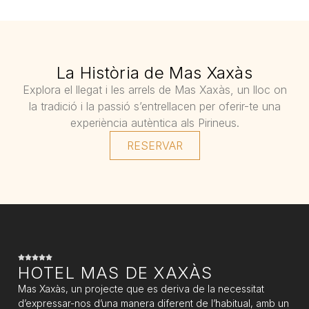
La Història de Mas Xaxàs
Explora el llegat i les arrels de Mas Xaxàs, un lloc on
la tradició i la passió s’entrellacen per oferir-te una
experiència autèntica als Pirineus.
RESERVAR
HOTEL MAS DE XAXÀS
Mas Xaxàs, un projecte que es deriva de la necessitat
d’expressar-nos d’una manera diferent de l’habitual, amb un