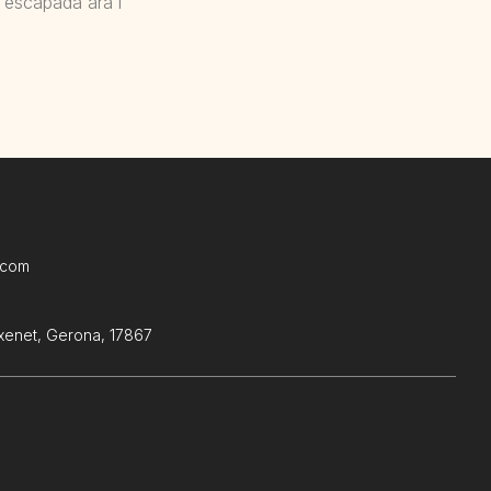
a escapada ara i
.com
ixenet, Gerona, 17867