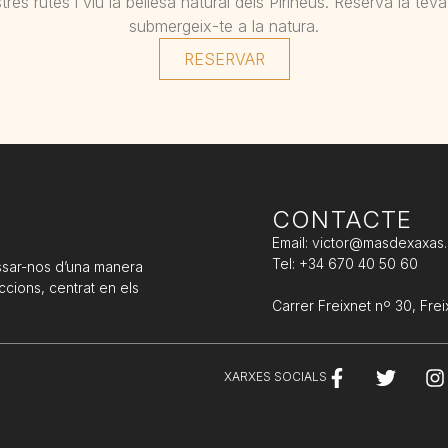
tres rutes i viu la bellesa natural dels Pirineus. Reserva la tev
submergeix-te a la natura.
RESERVAR
CONTACTE
Email: victor@masdexaxas
Tel: +34 670 40 50 60
ssar-nos d’una manera
ccions, centrat en els
Carrer Freixnet nº 30, Fre
XARXES SOCIALS