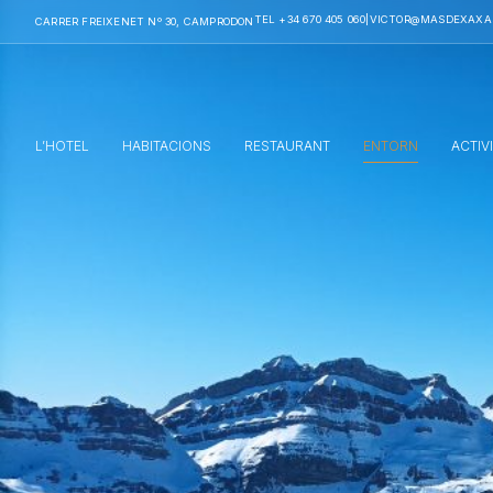
TEL +34 670 405 060
|
VICTOR@MASDEXAXA
CARRER FREIXENET Nº 30, CAMPRODON
L’HOTEL
HABITACIONS
RESTAURANT
ENTORN
ACTIV