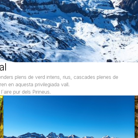
al
senders plens de verd intens, rius, cascades plenes de
ren en aquesta privilegiada vall.
l´aire pur dels Pirineus.