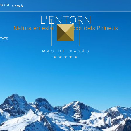
Français
S.COM
Català
Español
L'ENTORN
Natura en estat pur al cor dels Pirineus
ITATS