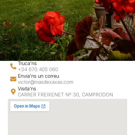
Truca'ns
+34 670 405 060
Envia'ns un correu
victor@masdexaxas.com
Visita'ns
CARRER FREIXENET Nº 30, CAMPRODON