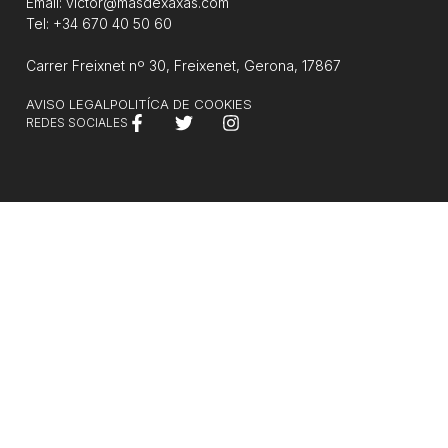
Email: victor@masdexaxas.com
Tel: +34 670 40 50 60
Carrer Freixnet nº 30, Freixenet, Gerona, 17867
AVISO LEGAL
POLITÍCA DE COOKIES
REDES SOCIALES